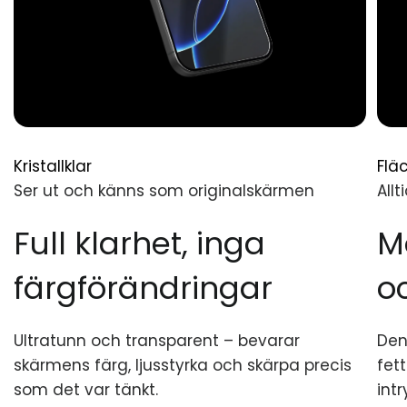
Kristallklar
Flä
Ser ut och känns som originalskärmen
All
Full klarhet, inga
M
färgförändringar
o
Ultratunn och transparent – bevarar
Den
skärmens färg, ljusstyrka och skärpa precis
fet
som det var tänkt.
int