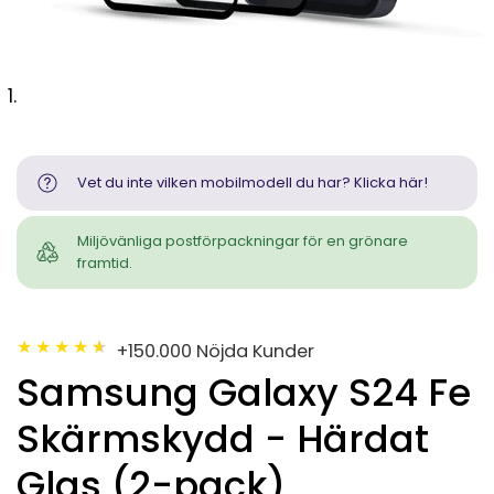
Vet du inte vilken mobilmodell du har? Klicka här!
Miljövänliga postförpackningar för en grönare
framtid.
★
★
★
★
★
★
+150.000 Nöjda Kunder
Samsung Galaxy S24 Fe
Skärmskydd - Härdat
Glas (2-pack)