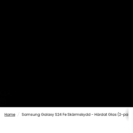
Xiaomi
OPPO
Visa alla
Realme
SmartFit
Just in
EasyFit
Linsskydd
MagCase
Refill
0
Home
/
Samsung Galaxy S24 Fe Skärmskydd - Härdat Glas (2-pack