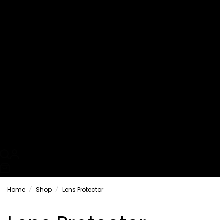
Xiaomi
OPPO
Visa alla
Realme
SmartFit
Just in
EasyFit
Linsskydd
MagCase
Refill
0
Home
/
Shop
/
Lens Protector